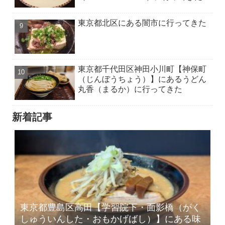
東京都北区にある闇市に行ってきた
東京都千代田区神田小川町【神保町
（じんぼうちょう）】にあるうどん
丸香（まるか）に行ってきた
新着記事
東京都豊島区高田【学習院下・面影橋（がく
しゅういんした・おもかげばし）】にある味