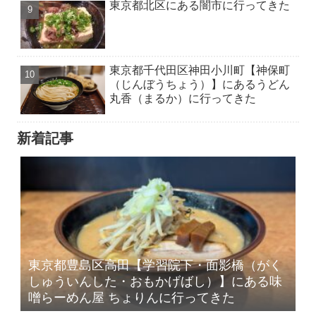
東京都北区にある闇市に行ってきた
東京都千代田区神田小川町【神保町
（じんぼうちょう）】にあるうどん
丸香（まるか）に行ってきた
新着記事
東京都豊島区高田【学習院下・面影橋（がく
しゅういんした・おもかげばし）】にある味
噌らーめん屋 ちょりんに行ってきた