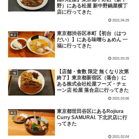
野）にある松屋 新中野鍋屋横丁
店に行ってきた
2021.04.29
東京都渋谷区本町【初台（はつ
東京
だい）】にある味噌らぁめん 一
福に行ってきた
2021.03.25
【店舗・食数 限定 無くなり次第
ご飯
終了】東京都新宿区（落合）に
ある株式会社松屋フーズ・チェ
ーン店 松屋 落合店に行ってきた
2021.03.06
東京都世田谷区にあるRojiura
東京
Curry SAMURAI. 下北沢店に行
ってきた
2021.02.04