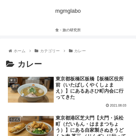
mgmglabo
食・旅の研究所
ホーム
カテゴリー
カレー
カレー
東京都板橋区板橋【板橋区役所
東京
前（いたばしくやくしょま
え）】にあるあさひ町内会に行
ってきた
2021.08.03
東京都港区芝大門【大門・浜松
うどん
町（だいもん・はままつちょ
う）】にある自家製さぬきうど