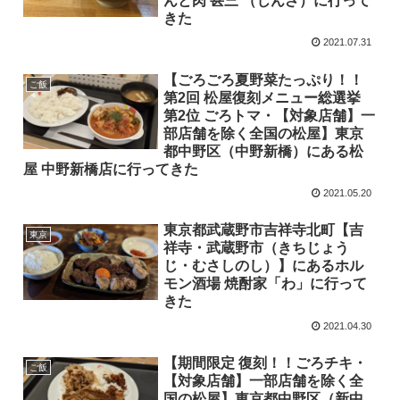
んと肉 甚三 （じんざ）に行って
きた
2021.07.31
【ごろごろ夏野菜たっぷり！！
ご飯
第2回 松屋復刻メニュー総選挙
第2位 ごろトマ・【対象店舗】一
部店舗を除く全国の松屋】東京
都中野区（中野新橋）にある松
屋 中野新橋店に行ってきた
2021.05.20
東京都武蔵野市吉祥寺北町【吉
東京
祥寺・武蔵野市（きちじょう
じ・むさしのし）】にあるホル
モン酒場 焼酎家「わ」に行って
きた
2021.04.30
【期間限定 復刻！！ごろチキ・
ご飯
【対象店舗】一部店舗を除く全
国の松屋】東京都中野区（新中