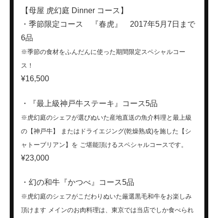
【母屋 虎幻庭 Dinner コース】
・季節限定コース 『春虎』 2017年5月7日まで
6品
※季節の食材をふんだんに使った期間限定スペシャルコー
ス！
¥16,500
・『最上級神戸牛ステーキ』コース5品
※虎幻庭のシェフが選びぬいた産地直送の魚介料理と最上級
の【神戸牛】 またはドライエジング(乾燥熟成)を施した【シ
ャトーブリアン】を ご堪能頂けるスペシャルコースです。
¥23,000
・幻の和牛『かつべ』コース5品
※虎幻庭のシェフがこだわりぬいた厳選黒毛和牛をお楽しみ
頂けます メインのお肉料理は、東京では当店でしか食べられ