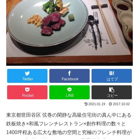
Twitter
Facebook
はてブ
Pocket
LINE
コピー
2021.01.19
2017.10.02
東京都世田谷区 弦巻の閑静な高級住宅街の真ん中にある
鉄板焼き×和風フレンチレストラン×創作料理の数々と
1400坪程ある広大な敷地の空間と究極のフレンチ料理が