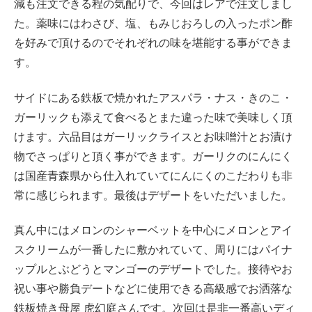
減も注文できる程の気配りで、今回はレアで注文しまし
た。薬味にはわさび、塩、もみじおろしの入ったポン酢
を好みで頂けるのでそれぞれの味を堪能する事ができま
す。
サイドにある鉄板で焼かれたアスパラ・ナス・きのこ・
ガーリックも添えて食べるとまた違った味で美味しく頂
けます。六品目はガーリックライスとお味噌汁とお漬け
物でさっぱりと頂く事ができます。ガーリクのにんにく
は国産青森県から仕入れていてにんにくのこだわりも非
常に感じられます。最後はデザートをいただいました。
真ん中にはメロンのシャーベットを中心にメロンとアイ
スクリームが一番したに敷かれていて、周りにはパイナ
ップルとぶどうとマンゴーのデザートでした。接待やお
祝い事や勝負デートなどに使用できる高級感でお洒落な
鉄板焼き母屋 虎幻庭さんです。次回は是非一番高いディ