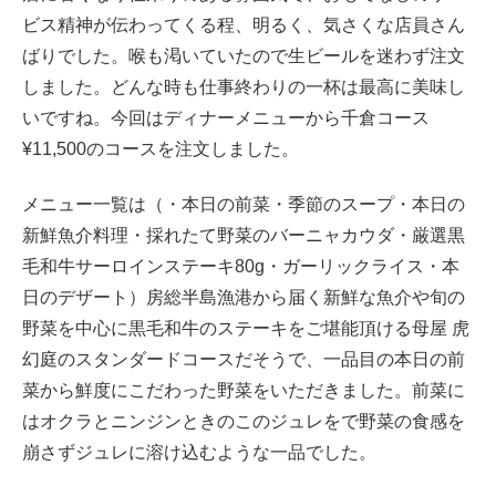
ビス精神が伝わってくる程、明るく、気さくな店員さん
ばりでした。喉も渇いていたので生ビールを迷わず注文
しました。どんな時も仕事終わりの一杯は最高に美味し
いですね。今回はディナーメニューから千倉コース
¥11,500のコースを注文しました。
メニュー一覧は（・本日の前菜・季節のスープ・本日の
新鮮魚介料理・採れたて野菜のバーニャカウダ・厳選黒
毛和牛サーロインステーキ80g・ガーリックライス・本
日のデザート）房総半島漁港から届く新鮮な魚介や旬の
野菜を中心に黒毛和牛のステーキをご堪能頂ける母屋 虎
幻庭のスタンダードコースだそうで、一品目の本日の前
菜から鮮度にこだわった野菜をいただきました。前菜に
はオクラとニンジンときのこのジュレをで野菜の食感を
崩さずジュレに溶け込むような一品でした。