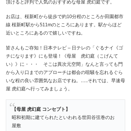
頂けると評判で人気のおすすめな母屋 虎幻庭です。
お店は、桜新町から徒歩で約10分程のところか田園都市
線 桜新町駅から511mのところにあります。駅からほど
近いところにあるので嬉しいですね。
皆さんもご存知！日本テレビ – 日テレの「ぐるナイ《ゴ
チになります》にも登場！《母屋 虎幻庭（こげんて
い）》に・・・ そこは異次元空間」なんと言っても門
から入り口までのアプローチは都会の喧騒を忘れるぐら
いな程の良い雰囲気なお店ですね。…..それでは、早速母
屋 虎幻庭へ行ってみましょう。
【母屋 虎幻庭 コンセプト】
昭和初期に建てられたといわれる世田谷弦巻のお
屋敷