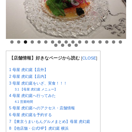
【店舗情報】好きなページから読む
[
CLOSE
]
1
母屋 虎幻庭【店外】
2
母屋 虎幻庭【店内】
3
母屋 虎幻庭をいざ、実食！！！
3.1
【母屋 虎幻庭 メニュー】
4
母屋 虎幻庭へ行ってみた
4.1
営業時間
5
母屋 虎幻庭へのアクセス・店舗情報
6
母屋 虎幻庭を予約する
7
【東京うまいもんグルメまとめ】母屋 虎幻庭
8
【他店舗・公式HP】虎幻庭 横浜