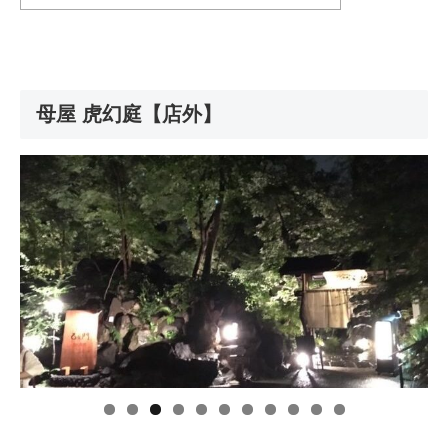
母屋 虎幻庭【店外】