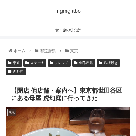
mgmglabo
食・旅の研究所
ホーム
都道府県
東京
東京
ステーキ
フレンチ
創作料理
鉄板焼き
肉料理
【閉店 他店舗・案内へ】東京都世田谷区
にある母屋 虎幻庭に行ってきた
東京