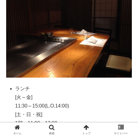
ランチ
[火～金]
11:30～15:00(L.O.14:00)
[土・日・祝]
1部 11:00～13:00
2部 13:30～15:30
ホーム
検索
トップ
サイドバー