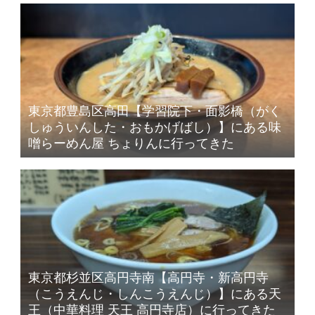
東京都豊島区高田【学習院下・面影橋（がく
しゅういんした・おもかげばし）】にある味
噌らーめん屋 ちょりんに行ってきた
東京都杉並区高円寺南【高円寺・新高円寺
（こうえんじ・しんこうえんじ）】にある天
王（中華料理 天王 高円寺店）に行ってきた