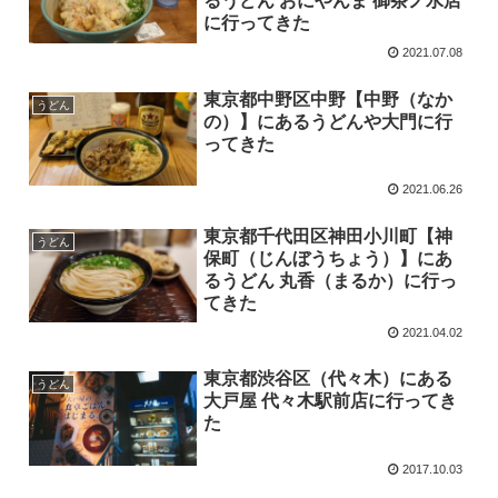
るうどん おにやんま 御茶ノ水店
に行ってきた
2021.07.08
東京都中野区中野【中野（なか
うどん
の）】にあるうどんや大門に行
ってきた
2021.06.26
東京都千代田区神田小川町【神
うどん
保町（じんぼうちょう）】にあ
るうどん 丸香（まるか）に行っ
てきた
2021.04.02
東京都渋谷区（代々木）にある
うどん
大戸屋 代々木駅前店に行ってき
た
2017.10.03