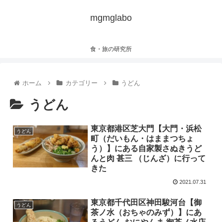
mgmglabo
食・旅の研究所
ホーム
カテゴリー
うどん
うどん
東京都港区芝大門【大門・浜松
うどん
町（だいもん・はままつちょ
う）】にある自家製さぬきうど
んと肉 甚三 （じんざ）に行って
きた
2021.07.31
東京都千代田区神田駿河台【御
うどん
茶ノ水（おちゃのみず）】にあ