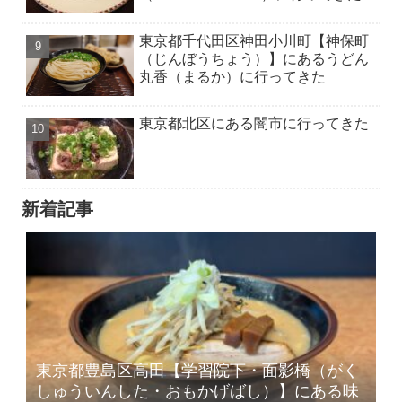
東京都千代田区神田小川町【神保町
（じんぼうちょう）】にあるうどん
丸香（まるか）に行ってきた
東京都北区にある闇市に行ってきた
新着記事
東京都豊島区高田【学習院下・面影橋（がく
しゅういんした・おもかげばし）】にある味