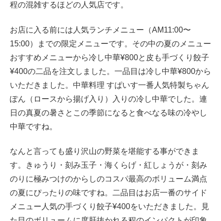
程の混雑するほどの人気店です。
お店に入る前には人気ランチメニュー（AM11:00〜
15:00）までの限定メニューです。その中の夏のメニュー
おすすめメニューから冷し中華¥800と皮も手づくり餃子
¥400の二品を注文しました。一品目は冷し中華¥800から
いただきました。中華料理 すぱいす一番人気特製ちゃん
ぽん（ロースから揚げ入り）入りの冷し中華でした。連
日の真夏の暑さとこの季節になると食べなる味の冷やし
中華ですね。
なんと言っても盛り沢山の野菜を堪能する事ができま
す。きゅうり・刻み玉子・海くらげ・紅しょうが・刻み
のりに極みつけのからしのコスパ最高のボリューム満点
の夏にぴったりの味ですね。二品目はお店一番のサイド
メニュー人気の手づくり餃子¥400をいただきました。見
た目のボリュームに度肝抜かれる程のインパクトが印象