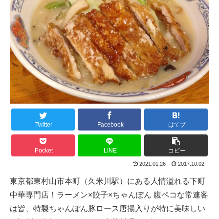
Twitter
Facebook
はてブ
Pocket
LINE
コピー
2021.01.26
2017.10.02
東京都東村山市本町（久米川駅）にある人情溢れる下町
中華専門店！ラーメン×餃子×ちゃんぽん 腹ペコな常連客
は皆、特製ちゃんぽん豚ロース唐揚入りが特に美味しい