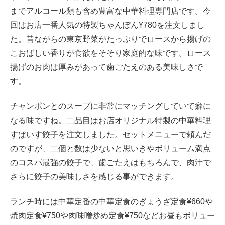
までアルコール類も含め豊富な中華料理専門店です。今
回はお店一番人気の特製ちゃんぽん¥780を注文しまし
た。昔ながらの東京野菜がたっぷりでロースから揚げの
こおばしい香りが食欲をそそり家庭的な味です。ロース
揚げのお肉は厚みがあって歯ごたえのある美味しさで
す。
チャンポンとのスープに非常にマッチングしていて癖に
なる味ですね。二品目はお店オリジナル特製の中華料理
すぱいす餃子を注文しました。セットメニューで頼んだ
のですが、二個と数は少ないと思いきやボリューム満点
のコスパ最強の餃子で、歯ごたえはもちろんで、肉汁で
さらに餃子の美味しさを感じる事ができます。
ランチ時には中華定番の中華定食のぎょうざ定食¥660や
焼肉定食¥750や肉味噌炒め定食¥750などお昼もボリュー