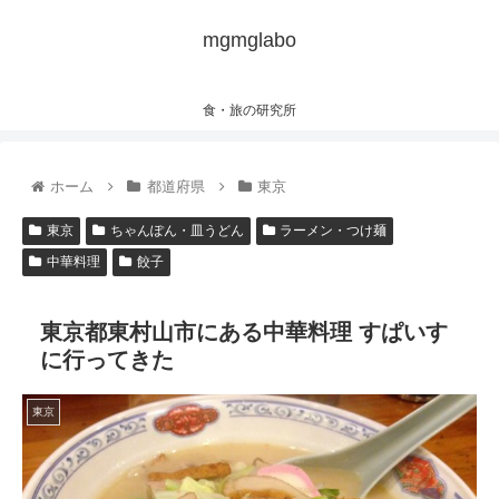
mgmglabo
食・旅の研究所
ホーム
都道府県
東京
東京
ちゃんぽん・皿うどん
ラーメン・つけ麺
中華料理
餃子
東京都東村山市にある中華料理 すぱいす
に行ってきた
東京