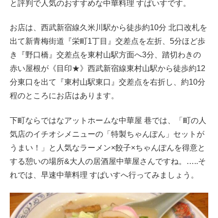
と評判で人気のおすすめな中華料理 すぱいすです。
お店は、西武新宿線久米川駅から徒歩約10分 北口改札を
出て新青梅街道『栄町1丁目』交差点を左折、5分ほど歩
き『野口橋』交差点を東村山駅方面へ3分、踏切わきの
赤い屋根が《目印★》西武新宿線東村山駅から徒歩約12
分東口を出て『東村山駅東口』交差点を右折し、約10分
程のところにお店はあります。
下町ならではなアットホームな中華屋 巷では、「町の人
気店のイチオシメニューの「特製ちゃんぽん」セットが
うまい！」と人気なラーメン×餃子×ちゃんぽんを得意と
する憩いの場所&大人の居酒屋中華屋さんですね。…..そ
れでは、早速中華料理 すぱいすへ行ってみましょう。