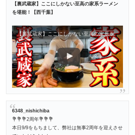
【裏武蔵家】ここにしかない至高の家系ラーメン
を堪能！【西千葉】
【裏武蔵家】ここにしかない至高の家系ラーメンを堪能！【西千葉】
6348_nishichiba
💐💐💐2周年💐💐💐
本日9/9をもちまして、弊社は無事2周年を迎えさせ