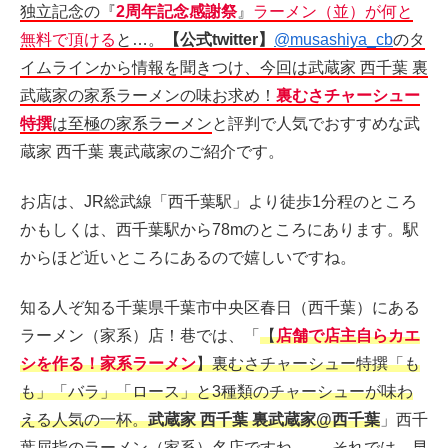
独立記念の『
2周年記念感謝祭
』
ラーメン（並）が何と
無料で頂ける
と…。
【公式twitter】
@musashiya_cb
のタ
イムラインから情報を聞きつけ、今回は武蔵家 西千葉 裏
武蔵家の家系ラーメンの味お求め！
裏むさチャーシュー
特撰
は至極の家系ラーメン
と評判で人気でおすすめな武
蔵家 西千葉 裏武蔵家のご紹介です。
お店は、JR総武線「西千葉駅」より徒歩1分程のところ
かもしくは、西千葉駅から78mのところにあります。駅
からほど近いところにあるので嬉しいですね。
知る人ぞ知る千葉県千葉市中央区春日（西千葉）にある
ラーメン（家系）店！巷では、「
【
店舗で店主自らカエ
シを作る！家系ラーメン
】裏むさチャーシュー特撰「も
も」「バラ」「ロース」と3種類のチャーシューが味わ
える人気の一杯。
武蔵家 西千葉 裏武蔵家@西千葉
」西千
葉屈指のラーメン（家系）名店ですね。…..それでは、早