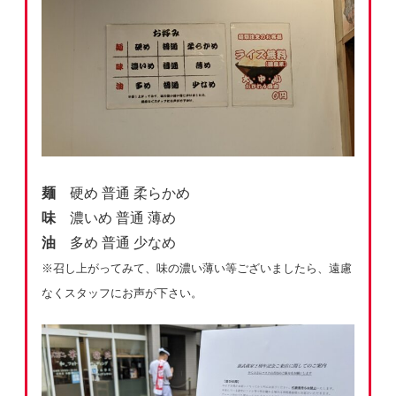
麺
硬め 普通 柔らかめ
味
濃いめ 普通 薄め
油
多め 普通 少なめ
※召し上がってみて、味の濃い薄い等ございましたら、遠慮
なくスタッフにお声が下さい。