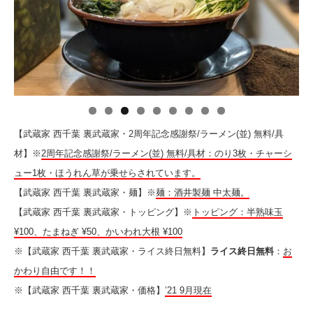
【武蔵家 西千葉 裏武蔵家・2周年記念感謝祭/ラーメン(並) 無料/具
材】※
2周年記念感謝祭/ラーメン(並) 無料/具材：のり3枚・チャーシ
ュー1枚・ほうれん草が乗せらされています。
【武蔵家 西千葉 裏武蔵家・麺】※
麺：酒井製麺 中太麺。
【武蔵家 西千葉 裏武蔵家・トッピング】※
トッピング：半熟味玉
¥100、たまねぎ ¥50、かいわれ大根 ¥100
※【武蔵家 西千葉 裏武蔵家・ライス終日無料】
ライス終日無料
：
お
かわり自由です！！
※【武蔵家 西千葉 裏武蔵家・価格】
’21 9月現在