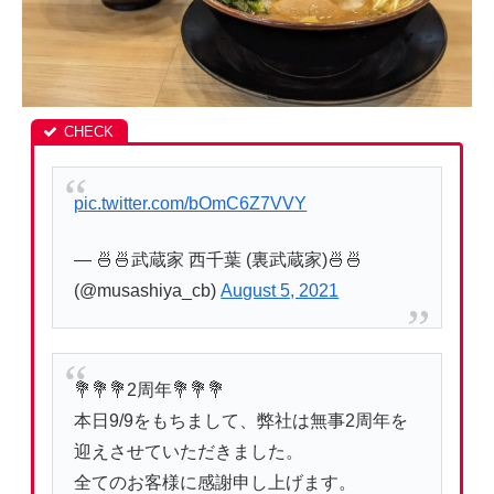
pic.twitter.com/bOmC6Z7VVY
— 🍜🍜武蔵家 西千葉 (裏武蔵家)🍜🍜
(@musashiya_cb)
August 5, 2021
💐💐💐2周年💐💐💐
本日9/9をもちまして、弊社は無事2周年を
迎えさせていただきました。
全てのお客様に感謝申し上げます。