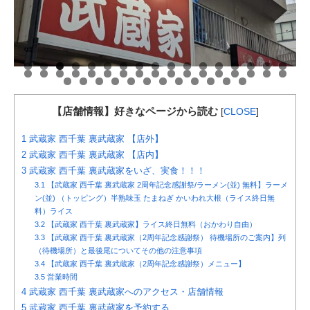
【店舗情報】好きなページから読む
[
CLOSE
]
1
武蔵家 西千葉 裏武蔵家 【店外】
2
武蔵家 西千葉 裏武蔵家 【店内】
3
武蔵家 西千葉 裏武蔵家をいざ、実食！！！
3.1
【武蔵家 西千葉 裏武蔵家 2周年記念感謝祭/ラーメン(並) 無料】ラーメ
ン(並) （トッピング）半熟味玉 たまねぎ かいわれ大根（ライス終日無
料）ライス
3.2
【武蔵家 西千葉 裏武蔵家】ライス終日無料（おかわり自由）
3.3
【武蔵家 西千葉 裏武蔵家（2周年記念感謝祭） 待機場所のご案内】列
（待機場所）と最後尾についてその他の注意事項
3.4
【武蔵家 西千葉 裏武蔵家（2周年記念感謝祭）メニュー】
3.5
営業時間
4
武蔵家 西千葉 裏武蔵家へのアクセス・店舗情報
5
武蔵家 西千葉 裏武蔵家を予約する