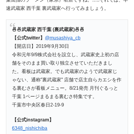
速武蔵家 西千葉 裏武蔵家へ行ってみましょう。
🍜🍜武蔵家 西千葉 (裏武蔵家)🍜🍜
【公式twitter】
@musashiya_cb
【開店日】2019年9月30日
令和元年9/9株式会社を設立し、武蔵家史上初の店
舗をそのまま買い取り独立させていただきまし
た。看板は武蔵家。でも武蔵家のようで武蔵家じ
ゃない、通称”裏武蔵家” 店舗で店主自らカエシを作
る裏むさが看板メニュー。8/21発売 月刊ぐるっと
千葉 1ページまるまる裏むさ特集です。
千葉市中央区春日2-19-9
【公式instagram】
6348_nishichiba