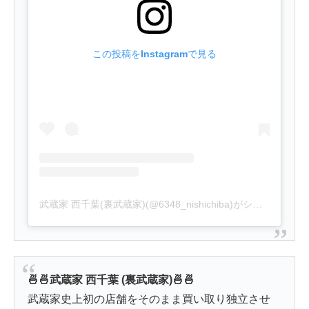
この投稿をInstagramで見る
武蔵家 西千葉(裏武蔵家)(@6348_nishichiba)がシェアした投稿
🍜🍜武蔵家 西千葉 (裏武蔵家)🍜🍜
武蔵家史上初の店舗をそのまま買い取り独立させ