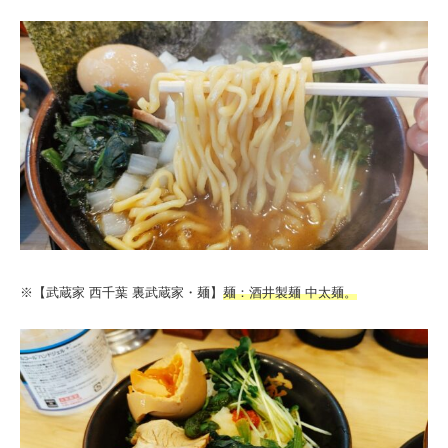
※【武蔵家 西千葉 裏武蔵家・麺】
麺：酒井製麺 中太麺。