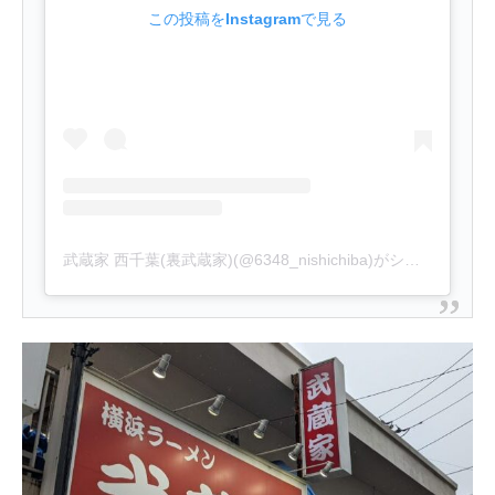
この投稿をInstagramで見る
武蔵家 西千葉(裏武蔵家)(@6348_nishichiba)がシェアした投稿