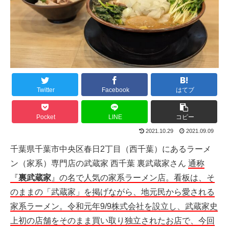
Twitter
Facebook
はてブ
Pocket
LINE
コピー
2021.10.29
2021.09.09
千葉県千葉市中央区春日2丁目（西千葉）にあるラーメ
ン（家系）専門店の武蔵家 西千葉 裏武蔵家さん
通称
『
裏武蔵家
』の名で人気の家系ラーメン店。看板は、そ
のままの「武蔵家」を掲げながら、地元民から愛される
家系ラーメン。令和元年9/9株式会社を設立し、武蔵家史
上初の店舗をそのまま買い取り独立されたお店で、今回