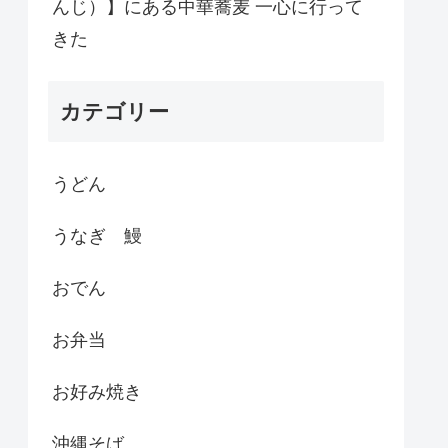
んじ）】にある中華蕎麦 一心に行って
きた
カテゴリー
うどん
うなぎ 鰻
おでん
お弁当
お好み焼き
沖縄そば