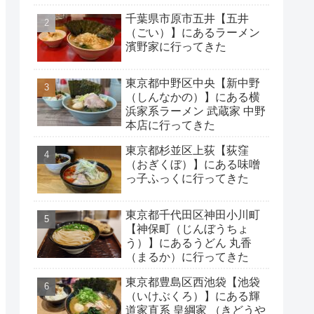
千葉県市原市五井【五井
（ごい）】にあるラーメン
濱野家に行ってきた
東京都中野区中央【新中野
（しんなかの）】にある横
浜家系ラーメン 武蔵家 中野
本店に行ってきた
東京都杉並区上荻【荻窪
（おぎくぼ）】にある味噌
っ子ふっくに行ってきた
東京都千代田区神田小川町
【神保町（じんぼうちょ
う）】にあるうどん 丸香
（まるか）に行ってきた
東京都豊島区西池袋【池袋
（いけぶくろ）】にある輝
道家直系 皇綱家 （きどうや