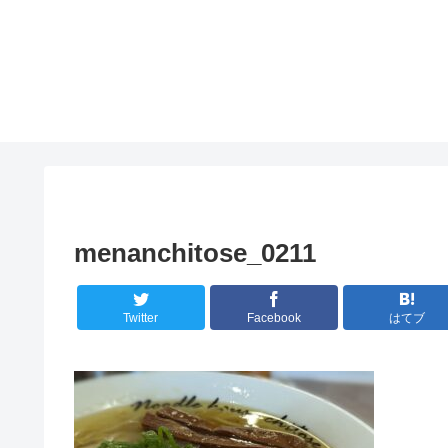
menanchitose_0211
Twitter
Facebook
はてブ