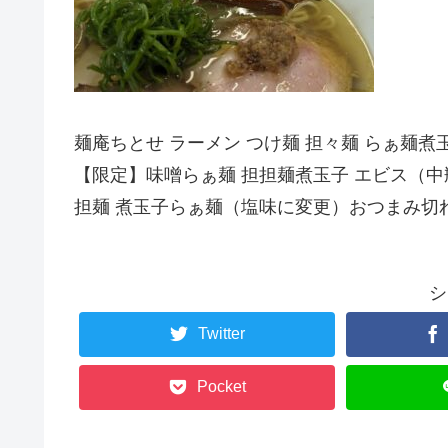
麺庵ちとせ ラーメン つけ麺 担々麺 らぁ麺
【限定】味噌らぁ麺 担担麺煮玉子 エビス（
担麺 煮玉子らぁ麺（塩味に変更）おつまみ切
シ
Twitter
Pocket