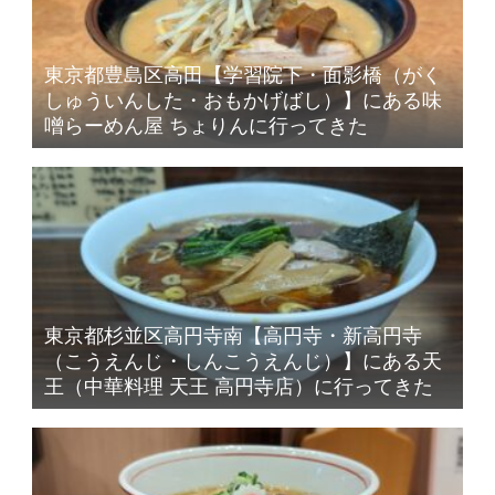
東京都豊島区高田【学習院下・面影橋（がく
しゅういんした・おもかげばし）】にある味
噌らーめん屋 ちょりんに行ってきた
東京都杉並区高円寺南【高円寺・新高円寺
（こうえんじ・しんこうえんじ）】にある天
王（中華料理 天王 高円寺店）に行ってきた