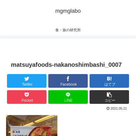
mgmglabo
食・旅の研究所
matsuyafoods-nakanoshimbashi_0007
Twitter
Facebook
はてブ
Pocket
LINE
コピー
2021.05.21