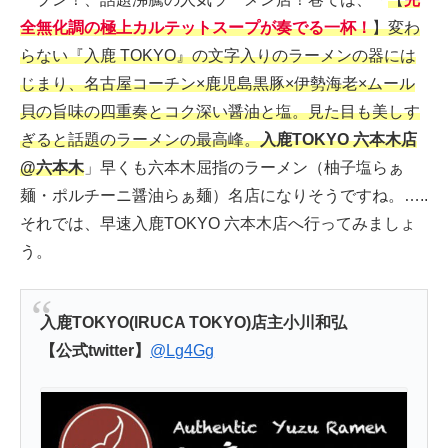
全無化調の極上カルテットスープが奏でる一杯！
】変わ
らない『入鹿 TOKYO』の文字入りのラーメンの器には
じまり、名古屋コーチン×鹿児島黒豚×伊勢海老×ムール
貝の旨味の四重奏とコク深い醤油と塩。見た目も美しす
ぎると話題のラーメンの最高峰。
入鹿TOKYO 六本木店
@六本木
」早くも六本木屈指のラーメン（柚子塩らぁ
麺・ポルチーニ醤油らぁ麺）名店になりそうですね。…..
それでは、早速入鹿TOKYO 六本木店へ行ってみましょ
う。
入鹿TOKYO(lRUCA TOKYO)店主小川和弘
【公式twitter】
@Lg4Gg