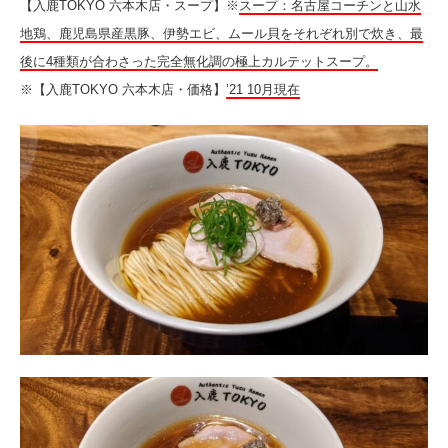
【入鹿TOKYO 六本木店・スープ】※
スープ：名古屋コーチンと山水
地鶏、鹿児島県産黒豚、伊勢エビ、ムール貝をそれぞれ別で炊き、最
後に4種類が合わさった完全無化調の極上カルテットスープ。
※【入鹿TOKYO 六本木店・価格】
’21 10月現在