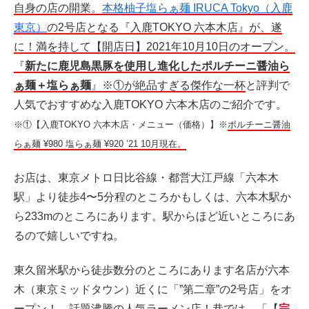
自身の店の開業。
本格柚子塩らぁ麺 IRUCA Tokyo（入鹿
東京）
の2号店となる『入鹿TOKYO 六本木店』が、遂
に！満を持して【開店日】2021年10月10日のオープン。
『
新たに鹿児島黒豚を使用し進化したポルチーニ醤油ら
ぁ麺＋塩らぁ麺
』※①が絶品すぎる傑作な一杯
と評判で
人気でおすすめな入鹿TOKYO 六本木店のご紹介です。
※①【入鹿TOKYO 六本木店・メニュー（価格）】※
ポルチーニ醤油
らぁ麺 ¥980 塩らぁ麺 ¥920 ’21 10月現在。
お店は、東京メトロ日比谷線・都営大江戸線「六本木
駅」より徒歩4〜5分程のところかもしくは、六本木駅か
ら233mのところにあります。駅からほど近いところにあ
るので嬉しいですね。
東久留米駅から徒歩数分のところにあります名店が六本
木（東京ミッドタウン）近くに「”第二章”の2号店」をオ
ープン！、話題沸騰の人気ラーメン店！巷では、「
【
完