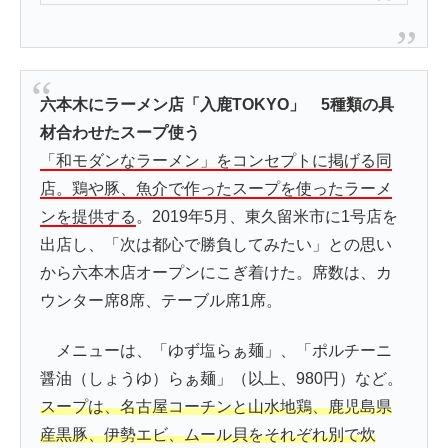
六本木にラーメン店「入鹿TOKYO」 5種類の具
材合わせたスープ使う
「和モダンなラーメン」をコンセプトに掲げる同
店。鶏や豚、魚介で作ったスープを使ったラーメ
ンを提供する
。2019年5月、東久留米市に1号店を
出店し、「次は都心で勝負してみたい」との思い
から六本木店オープンにこぎ着けた。席数は、カ
ウンター席8席、テーブル席1席。
メニューは、「ゆず塩らぁ麺」、「ポルチーニ
醤油（しょうゆ）らぁ麺」（以上、980円）など。
スープは、名古屋コーチンと山水地鶏、鹿児島県
産黒豚、伊勢エビ、ムール貝をそれぞれ別で炊