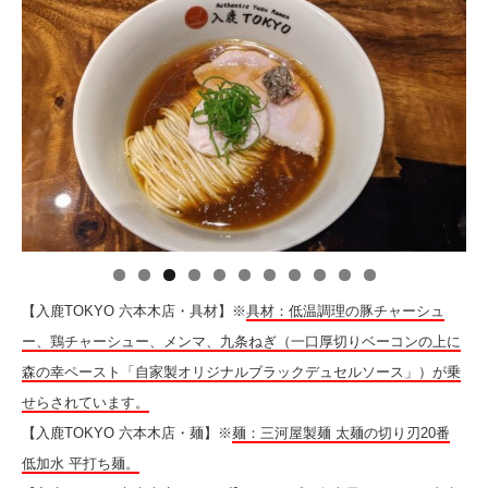
【入鹿TOKYO 六本木店・具材】※
具材：低温調理の豚チャーシュ
ー、鶏チャーシュー、メンマ、九条ねぎ（一口厚切りベーコンの上に
森の幸ペースト「自家製オリジナルブラックデュセルソース」）が乗
せらされています。
【入鹿TOKYO 六本木店・麺】※
麺：三河屋製麺 太麺の切り刃20番
低加水 平打ち麺。