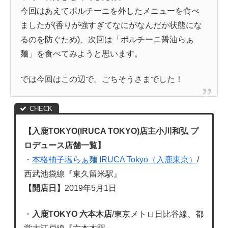
今回はあえてポルチーニを外したメニューを食べ
ましたが(香りが強すぎてなにがなんだか状態にな
るのを防ぐため)、次回は「ポルチーニ醤油らぁ
麺」を食べてみようと思います。
では今回はこの辺で。ごちそうさまでした！
【入鹿TOKYO(lRUCA TOKYO)店主小川和弘 プ
ロデュース店舗一覧】
・
本格柚子塩らぁ麺 IRUCA Tokyo（入鹿東京）
/
西武池袋線『東久留米駅』
【開店日】
2019年5月1日
・
入鹿TOKYO 六本木店
/東京メトロ日比谷線、都