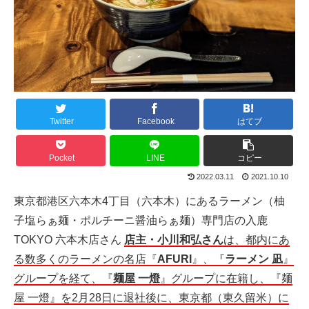
Twitter
Facebook
はてブ
Pocket
LINE
コピー
2022.03.11
2021.10.10
東京都港区六本木4丁目（六本木）にあるラーメン（柚
子塩らぁ麺・ポルチーニ醤油らぁ麺）専門店の入鹿
TOKYO 六本木店さん
店主・小川和弘さん
は、都内にあ
る数多くのラーメンの名店『
AFURI
』、『
ラーメン 凪
』
グループを経て、『
麺屋 一燈
』グループに在籍し、『麺
屋 一燈』を2月28日に退社後に、東京都（東久留米）に