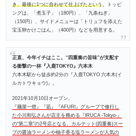
き、最後に1つに合わせて仕上げたという
。トッピ
ングは、「煮玉子」（180円）、「九条ねぎ」
（150円）、サイドメニューは「トリュフを添えた
宝玉卵かけごはん」（400円）などを用意する。
正直、今年イチはここ。“四重奏の旨味”が支配す
る衝撃の一杯『入鹿TOKYO』六本木
六本木駅から徒歩約2分の『入鹿TOKYO 六本木(イ
ルカトウキョウ)』。
2021年10月10日オープン。
『麺屋一燈』『凪』『AFURI』グループで修行し
た小川和弘さんが店主を務める『IRUCA -Tokyo-』
の“第二章”の2号店となる、カルテット(四重奏)スー
プの醤油ラーメンや柚子香る塩ラーメンが人気の