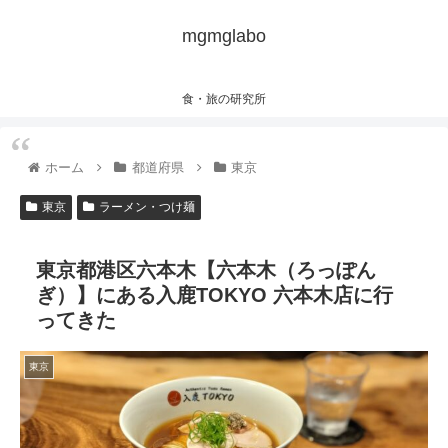
mgmglabo
食・旅の研究所
ホーム
都道府県
東京
東京
ラーメン・つけ麺
東京都港区六本木【六本木（ろっぽん
ぎ）】にある入鹿TOKYO 六本木店に行
ってきた
東京