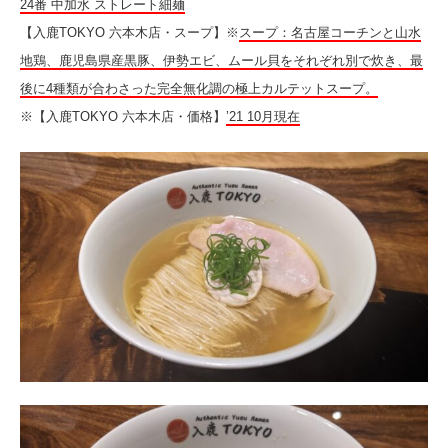
24番 中加水 ストレート細麺
【入鹿TOKYO 六本木店・スープ】※
スープ：名古屋コーチンと山水
地鶏、鹿児島県産黒豚、伊勢エビ、ムール貝をそれぞれ別で炊き、最
後に4種類が合わさった完全無化調の極上カルテットスープ。
※【入鹿TOKYO 六本木店・価格】
’21 10月現在