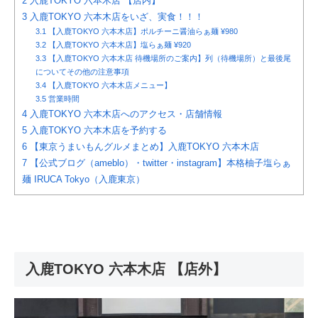
2
入鹿TOKYO 六本木店 【店内】
3
入鹿TOKYO 六本木店をいざ、実食！！！
3.1
【入鹿TOKYO 六本木店】ポルチーニ醤油らぁ麺 ¥980
3.2
【入鹿TOKYO 六本木店】塩らぁ麺 ¥920
3.3
【入鹿TOKYO 六本木店 待機場所のご案内】列（待機場所）と最後尾
についてその他の注意事項
3.4
【入鹿TOKYO 六本木店メニュー】
3.5
営業時間
4
入鹿TOKYO 六本木店へのアクセス・店舗情報
5
入鹿TOKYO 六本木店を予約する
6
【東京うまいもんグルメまとめ】入鹿TOKYO 六本木店
7
【公式ブログ（ameblo）・twitter・instagram】本格柚子塩らぁ
麺 IRUCA Tokyo（入鹿東京）
入鹿TOKYO 六本木店 【店外】