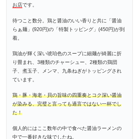
お店
です。
待つこと数分。鶏と醤油のいい香りと共に「醤油
らぁ麺」(920円)の「特製トッピング」(450円)が到
着。
鶏油が輝く深い琥珀色のスープに細麺が綺麗に折
り畳まれ、3種類のチャーシュー、2種類の鶏団
子、煮玉子、メンマ、九条ねぎがトッピングされ
ています。
鶏・豚・海老・貝の旨味の四重奏とコク深い醤油
が染みる、完璧と言っても過言ではない一杯でし
た！
個人的にはここ数年の中で食べた醤油ラーメンの
中で一番好きな味でしたね。