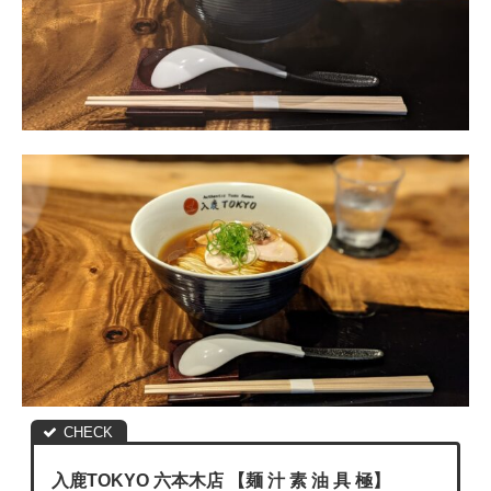
入鹿TOKYO 六本木店 【麺 汁 素 油 具 極】