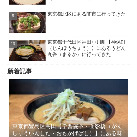
東京都北区にある闇市に行ってきた
東京都千代田区神田小川町【神保町
（じんぼうちょう）】にあるうどん
丸香（まるか）に行ってきた
新着記事
東京都豊島区高田【学習院下・面影橋（がく
しゅういんした・おもかげばし）】にある味