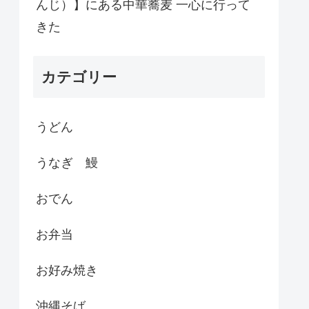
んじ）】にある中華蕎麦 一心に行って
きた
カテゴリー
うどん
うなぎ 鰻
おでん
お弁当
お好み焼き
沖縄そば