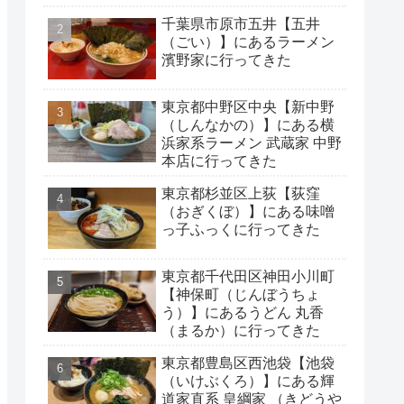
千葉県市原市五井【五井
（ごい）】にあるラーメン
濱野家に行ってきた
東京都中野区中央【新中野
（しんなかの）】にある横
浜家系ラーメン 武蔵家 中野
本店に行ってきた
東京都杉並区上荻【荻窪
（おぎくぼ）】にある味噌
っ子ふっくに行ってきた
東京都千代田区神田小川町
【神保町（じんぼうちょ
う）】にあるうどん 丸香
（まるか）に行ってきた
東京都豊島区西池袋【池袋
（いけぶくろ）】にある輝
道家直系 皇綱家 （きどうや