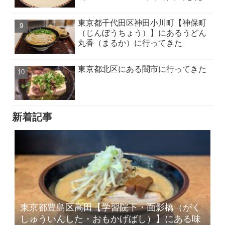
東京都千代田区神田小川町【神保町
（じんぼうちょう）】にあるうどん
丸香（まるか）に行ってきた
東京都北区にある闇市に行ってきた
新着記事
東京都豊島区高田【学習院下・面影橋（がく
しゅういんした・おもかげばし）】にある味