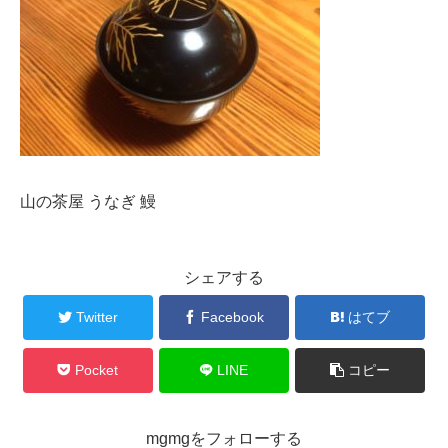
山の茶屋 うなぎ 鰻
シェアする
Twitter
Facebook
はてブ
Pocket
LINE
コピー
mgmgをフォローする