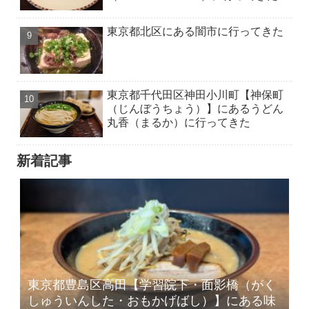
東京都北区にある闇市に行ってきた
東京都千代田区神田小川町【神保町
（じんぼうちょう）】にあるうどん
丸香（まるか）に行ってきた
新着記事
東京都豊島区高田【学習院下・面影橋（がく
しゅういんした・おもかげばし）】にある味