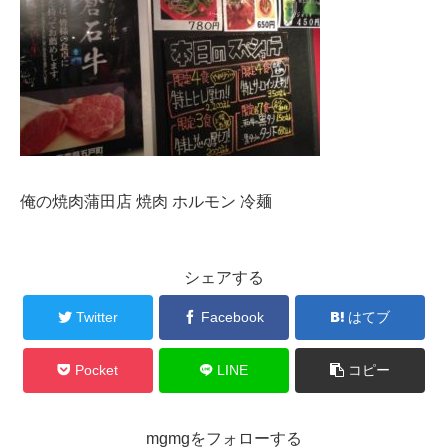
俺の焼肉蒲田店 焼肉 ホルモン 冷麺
シェアする
Twitter
Facebook
はてブ
Pocket
LINE
コピー
mgmgをフォローする