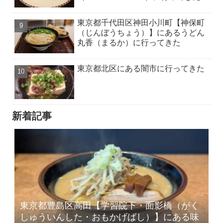
東京都千代田区神田小川町【神保町
（じんぼうちょう）】にあるうどん
丸香（まるか）に行ってきた
東京都北区にある闇市に行ってきた
新着記事
東京都豊島区高田【学習院下・面影橋（がく
しゅういんした・おもかげばし）】にある味