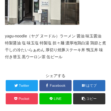
yagu-noodle（ヤグ ヌードル）ラーメン 醤油 味玉醤油
特製醤油 塩 味玉塩 特製塩 担々麺 濃厚地鶏白湯 鶏節と煮
干しの冷たいらぁめん 厚切り焼豚ステーキ丼 鴨玉丼 味
付き替玉 黒ウーロン茶 缶ビール
シェアする
Twitter
Facebook
はてブ
Pocket
LINE
コピー