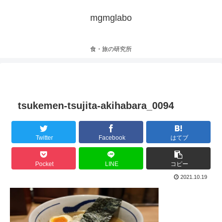
mgmglabo
食・旅の研究所
tsukemen-tsujita-akihabara_0094
Twitter
Facebook
はてブ
Pocket
LINE
コピー
2021.10.19