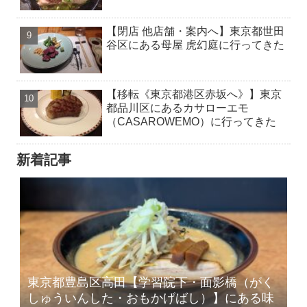
【閉店 他店舗・案内へ】東京都世田
谷区にある母屋 虎幻庭に行ってきた
【移転《東京都港区赤坂へ》】東京
都品川区にあるカサローエモ
（CASAROWEMO）に行ってきた
新着記事
東京都豊島区高田【学習院下・面影橋（がく
しゅういんした・おもかげばし）】にある味