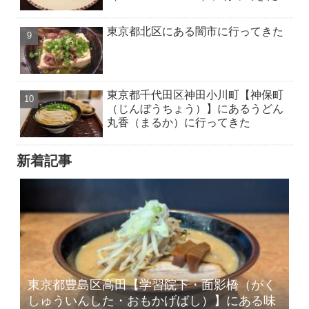
東京都北区にある闇市に行ってきた
東京都千代田区神田小川町【神保町
（じんぼうちょう）】にあるうどん
丸香（まるか）に行ってきた
新着記事
東京都豊島区高田【学習院下・面影橋（がく
しゅういんした・おもかげばし）】にある味