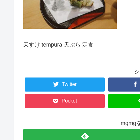
天すけ tempura 天ぷら 定食
シ
Twitter
Pocket
mgm