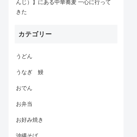
んじ）】にある中華蕎麦 一心に行って
きた
カテゴリー
うどん
うなぎ 鰻
おでん
お弁当
お好み焼き
沖縄そば