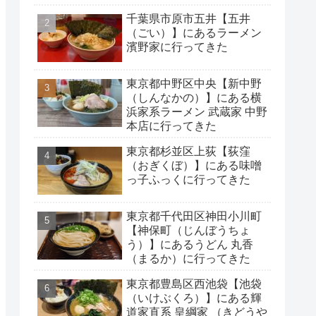
千葉県市原市五井【五井
（ごい）】にあるラーメン
濱野家に行ってきた
東京都中野区中央【新中野
（しんなかの）】にある横
浜家系ラーメン 武蔵家 中野
本店に行ってきた
東京都杉並区上荻【荻窪
（おぎくぼ）】にある味噌
っ子ふっくに行ってきた
東京都千代田区神田小川町
【神保町（じんぼうちょ
う）】にあるうどん 丸香
（まるか）に行ってきた
東京都豊島区西池袋【池袋
（いけぶくろ）】にある輝
道家直系 皇綱家 （きどうや