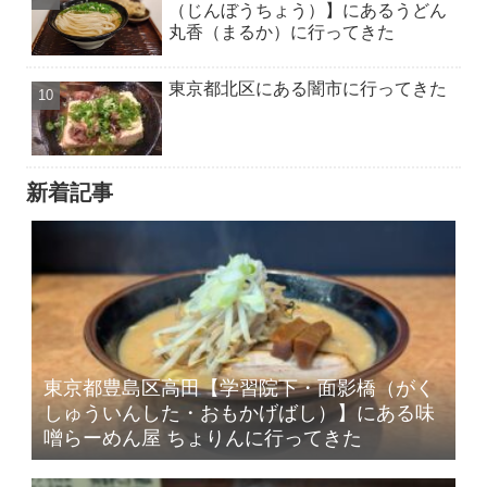
（じんぼうちょう）】にあるうどん
丸香（まるか）に行ってきた
東京都北区にある闇市に行ってきた
新着記事
東京都豊島区高田【学習院下・面影橋（がく
しゅういんした・おもかげばし）】にある味
噌らーめん屋 ちょりんに行ってきた