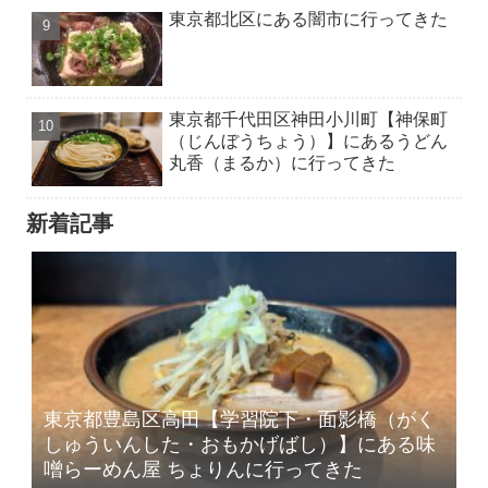
東京都北区にある闇市に行ってきた
東京都千代田区神田小川町【神保町
（じんぼうちょう）】にあるうどん
丸香（まるか）に行ってきた
新着記事
東京都豊島区高田【学習院下・面影橋（がく
しゅういんした・おもかげばし）】にある味
噌らーめん屋 ちょりんに行ってきた