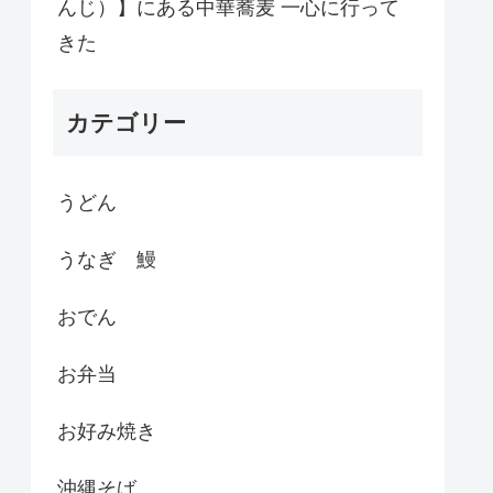
んじ）】にある中華蕎麦 一心に行って
きた
カテゴリー
うどん
うなぎ 鰻
おでん
お弁当
お好み焼き
沖縄そば