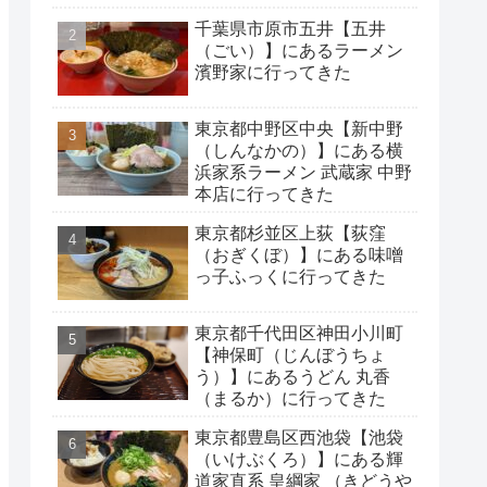
千葉県市原市五井【五井
（ごい）】にあるラーメン
濱野家に行ってきた
東京都中野区中央【新中野
（しんなかの）】にある横
浜家系ラーメン 武蔵家 中野
本店に行ってきた
東京都杉並区上荻【荻窪
（おぎくぼ）】にある味噌
っ子ふっくに行ってきた
東京都千代田区神田小川町
【神保町（じんぼうちょ
う）】にあるうどん 丸香
（まるか）に行ってきた
東京都豊島区西池袋【池袋
（いけぶくろ）】にある輝
道家直系 皇綱家 （きどうや