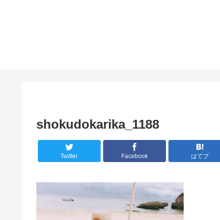
shokudokarika_1188
Twitter
Facebook
はてブ