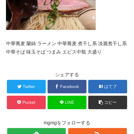
中華蕎麦 蘭鋳 ラーメン 中華蕎麦 煮干し系 淡麗煮干し系
中華そば 味玉そば つまみ エビス中瓶 大盛り
シェアする
Twitter
Facebook
はてブ
Pocket
LINE
コピー
mgmgをフォローする