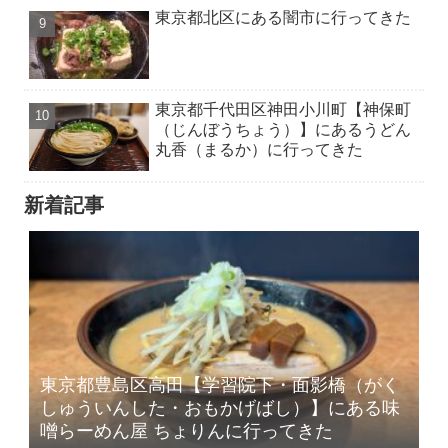
東京都北区にある闇市に行ってきた
東京都千代田区神田小川町【神保町
（じんぼうちょう）】にあるうどん
丸香（まるか）に行ってきた
新着記事
東京都豊島区高田【学習院下・面影橋（がく
しゅういんした・おもかげばし）】にある味
噌らーめん屋 ちょりんに行ってきた