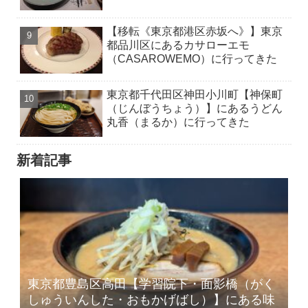
【移転《東京都港区赤坂へ》】東京
都品川区にあるカサローエモ
（CASAROWEMO）に行ってきた
東京都千代田区神田小川町【神保町
（じんぼうちょう）】にあるうどん
丸香（まるか）に行ってきた
新着記事
東京都豊島区高田【学習院下・面影橋（がく
しゅういんした・おもかげばし）】にある味