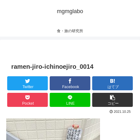
mgmglabo
食・旅の研究所
ramen-jiro-ichinoejiro_0014
Twitter
Facebook
はてブ
Pocket
LINE
コピー
2021.10.25