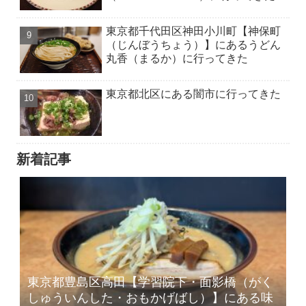
東京都千代田区神田小川町【神保町
（じんぼうちょう）】にあるうどん
丸香（まるか）に行ってきた
東京都北区にある闇市に行ってきた
新着記事
東京都豊島区高田【学習院下・面影橋（がく
しゅういんした・おもかげばし）】にある味