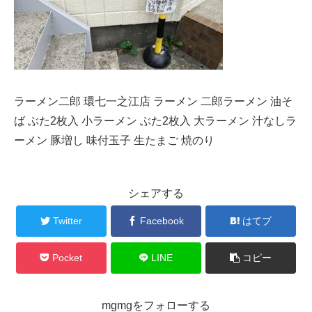
ラーメン二郎 環七一之江店 ラーメン 二郎ラーメン 油そ
ば ぶた2枚入 小ラーメン ぶた2枚入 大ラーメン 汁なしラ
ーメン 豚増し 味付玉子 生たまご 焼のり
シェアする
Twitter
Facebook
はてブ
Pocket
LINE
コピー
mgmgをフォローする