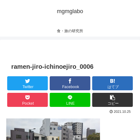
mgmglabo
食・旅の研究所
ramen-jiro-ichinoejiro_0006
Twitter
Facebook
はてブ
Pocket
LINE
コピー
2021.10.25