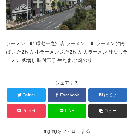
ラーメン二郎 環七一之江店 ラーメン 二郎ラーメン 油そ
ば ぶた2枚入 小ラーメン ぶた2枚入 大ラーメン 汁なしラ
ーメン 豚増し 味付玉子 生たまご 焼のり
シェアする
Twitter
Facebook
はてブ
Pocket
LINE
コピー
mgmgをフォローする