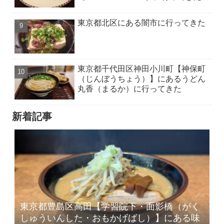
東京都北区にある闇市に行ってきた
東京都千代田区神田小川町【神保町
（じんぼうちょう）】にあるうどん
丸香（まるか）に行ってきた
新着記事
東京都豊島区高田【学習院下・面影橋（がく
しゅういんした・おもかげばし）】にある味