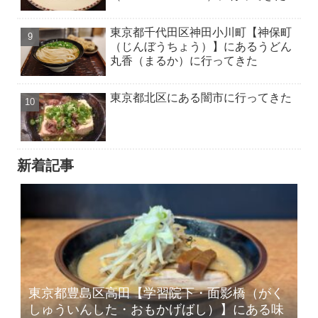
東京都千代田区神田小川町【神保町
（じんぼうちょう）】にあるうどん
丸香（まるか）に行ってきた
東京都北区にある闇市に行ってきた
新着記事
東京都豊島区高田【学習院下・面影橋（がく
しゅういんした・おもかげばし）】にある味