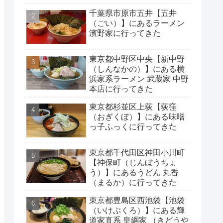
千葉県市原市五井【五井
（ごい）】にあるラーメン
濱野家に行ってきた
東京都中野区中央【新中野
（しんなかの）】にある横
浜家系ラーメン 武蔵家 中野
本店に行ってきた
東京都杉並区上荻【荻窪
（おぎくぼ）】にある味噌
っ子ふっくに行ってきた
東京都千代田区神田小川町
【神保町（じんぼうちょ
う）】にあるうどん 丸香
（まるか）に行ってきた
東京都豊島区西池袋【池袋
（いけぶくろ）】にある輝
道家直系 皇綱家 （きどうや