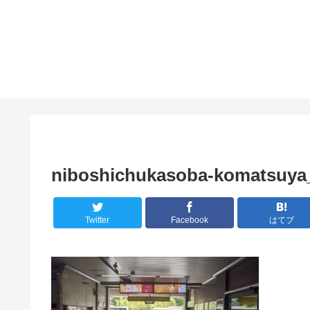
niboshichukasoba-komatsuya
Twitter
Facebook
はてブ