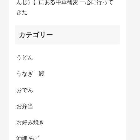
んじ）】にある中華蕎麦 一心に行って
きた
カテゴリー
うどん
うなぎ 鰻
おでん
お弁当
お好み焼き
沖縄そば