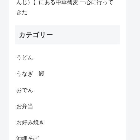
んじ）】にある中華蕎麦 一心に行って
きた
カテゴリー
うどん
うなぎ 鰻
おでん
お弁当
お好み焼き
沖縄そば