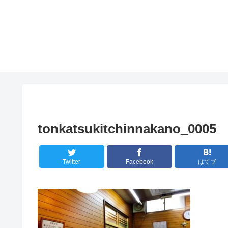
tonkatsukitchinnakano_0005
Twitter
Facebook
はてブ