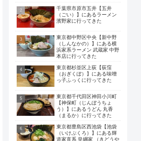
千葉県市原市五井【五井
（ごい）】にあるラーメン
濱野家に行ってきた
東京都中野区中央【新中野
（しんなかの）】にある横
浜家系ラーメン 武蔵家 中野
本店に行ってきた
東京都杉並区上荻【荻窪
（おぎくぼ）】にある味噌
っ子ふっくに行ってきた
東京都千代田区神田小川町
【神保町（じんぼうちょ
う）】にあるうどん 丸香
（まるか）に行ってきた
東京都豊島区西池袋【池袋
（いけぶくろ）】にある輝
道家直系 皇綱家 （きどうや