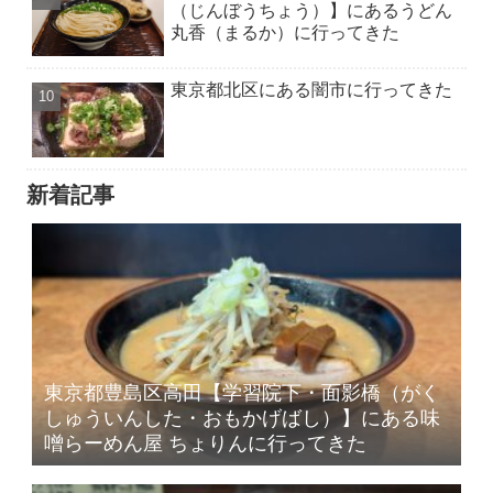
（じんぼうちょう）】にあるうどん
丸香（まるか）に行ってきた
東京都北区にある闇市に行ってきた
新着記事
東京都豊島区高田【学習院下・面影橋（がく
しゅういんした・おもかげばし）】にある味
噌らーめん屋 ちょりんに行ってきた