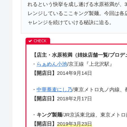
れるという快挙を成し遂げる水原裕満が、
レンジしているここキング製麺。今回は各
ャレンジを続けていける秘訣に迫る。
【店主・水原裕満（姉妹店舗一覧/プロデ
・
らぁめん小池
/京王線『上北沢駅』
【開店日】
2014年9月14日
・
中華蕎麦にし乃
/東京メトロ丸ノ内線、
【開店日】
2018年2月17日
・
キング製麺
/JR京浜東北線、東京メト
【開店日】
2019年3月23日