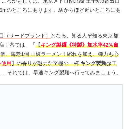
ところかもしくは、東京メトロ南北線 王子駅3番出口
06mのところにあります。駅からほど近いところにあ
舗目（サードブランド）
となる、知る人ぞ知る東京都
店！巷では、「
【
キング製麺《特製》加水率42%自
1個、海老1個 山椒ラーメン！縮れを加え、弾力も心
を使用
】の香りが魅力な至極の一杯
キング製麺@王
…..それでは、早速キング製麺へ行ってみましょう。