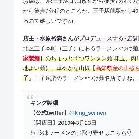
お店は、JR王子駅 北口改札から徒歩7分程の
から徒歩7分程のところか、王子駅前駅から4
るので嬉しいですね。
店主・水原裕満さんがプロデュース
する3店
北区王子本町（王子）にあるラーメン×つけ麺
家製麺
】のちょっとずつワンタン麺 味玉、肉
地よい麺に、華やかな山椒【
高知県産の山椒
子
」王子屈指のラーメン×つけ麺名店ですね。
キング製麺
【公式twitter】
@king_seimen
【開店日】2019年3月23日
🍜 冷凍ラーメンのお取り寄せはこちら👇