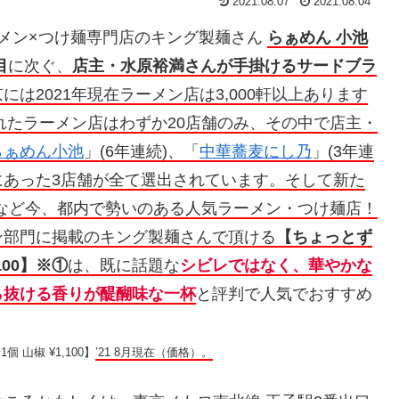
2021.08.07
2021.08.04
メン×つけ麺専門店のキング製麺さん
らぁめん 小池
目
に次ぐ、
店主・水原裕満さんが手掛けるサードブラ
は2021年現在ラーメン店は3,000軒以上あります
れたラーメン店はわずか20店舗のみ、その中で店主・
らぁめん小池
」(6年連続)、「
中華蕎麦にし乃
」(3年連
時にあった3店舗が全て選出されています。そして新た
など今、都内で勢いのある人気ラーメン・つけ麺店！
ン部門に掲載のキング製麺さんで頂ける
【ちょっとず
100】※①
は、既に話題な
シビレではなく、華やかな
ら抜ける香りが醍醐味な一杯
と評判で人気でおすすめ
山椒 ¥1,100】
’21 8月現在（価格）。