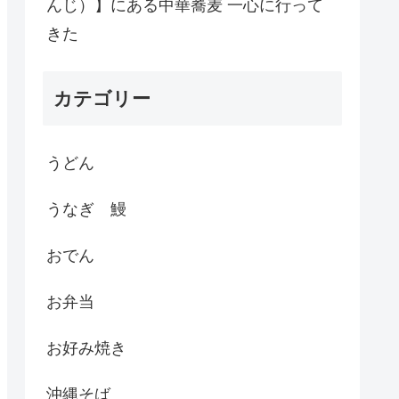
んじ）】にある中華蕎麦 一心に行って
きた
カテゴリー
うどん
うなぎ 鰻
おでん
お弁当
お好み焼き
沖縄そば