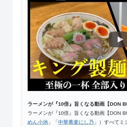
ラーメンが『10倍』旨くなる動画【DON BU
ラーメンが『10倍』旨くなる動画【DON 
めん小池
」「
中華蕎麦にし乃
」）すべてミ