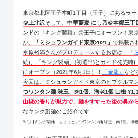
東京都北区王子本町1丁目（王子）にあるラー
＠上北沢
そして、
中華蕎麦 にし乃＠本郷三丁
ンド
の『キング製麺』@王子にオープン！東京に
が、
「ミシュランガイド東京2021」
で掲載さ
水原裕満さんがプロデュースするお店は、「
続)、「キング製麺」(初選出)とガイド発売
にオープン（2021年6月1日）！
『金龍』
など
今回は、ミシュランガイド東京のビブグルマ
つワンタン麺 味玉、肉1個、海老1個 山椒 ¥1,
山椒の香りが魅力で、麺をすすった後の鼻か
なキング製麺のご紹介です。
※①【キング製麺・ちょっとずつワンタン麺 味玉、肉1個、海老1個 