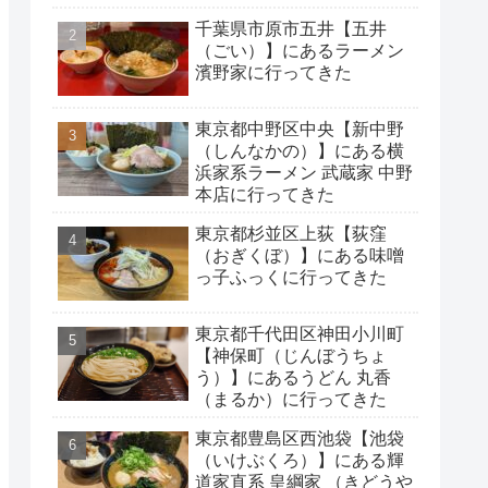
千葉県市原市五井【五井
（ごい）】にあるラーメン
濱野家に行ってきた
東京都中野区中央【新中野
（しんなかの）】にある横
浜家系ラーメン 武蔵家 中野
本店に行ってきた
東京都杉並区上荻【荻窪
（おぎくぼ）】にある味噌
っ子ふっくに行ってきた
東京都千代田区神田小川町
【神保町（じんぼうちょ
う）】にあるうどん 丸香
（まるか）に行ってきた
東京都豊島区西池袋【池袋
（いけぶくろ）】にある輝
道家直系 皇綱家 （きどうや