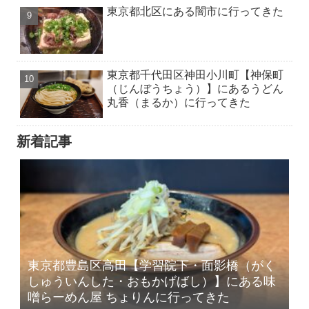
東京都北区にある闇市に行ってきた
東京都千代田区神田小川町【神保町
（じんぼうちょう）】にあるうどん
丸香（まるか）に行ってきた
新着記事
東京都豊島区高田【学習院下・面影橋（がく
しゅういんした・おもかげばし）】にある味
噌らーめん屋 ちょりんに行ってきた