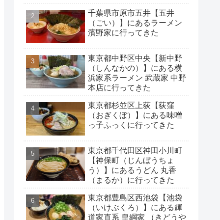
千葉県市原市五井【五井
（ごい）】にあるラーメン
濱野家に行ってきた
東京都中野区中央【新中野
（しんなかの）】にある横
浜家系ラーメン 武蔵家 中野
本店に行ってきた
東京都杉並区上荻【荻窪
（おぎくぼ）】にある味噌
っ子ふっくに行ってきた
東京都千代田区神田小川町
【神保町（じんぼうちょ
う）】にあるうどん 丸香
（まるか）に行ってきた
東京都豊島区西池袋【池袋
（いけぶくろ）】にある輝
道家直系 皇綱家 （きどうや