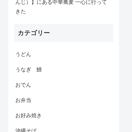
んじ）】にある中華蕎麦 一心に行って
きた
カテゴリー
うどん
うなぎ 鰻
おでん
お弁当
お好み焼き
沖縄そば