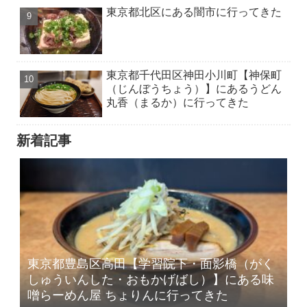
東京都北区にある闇市に行ってきた
東京都千代田区神田小川町【神保町
（じんぼうちょう）】にあるうどん
丸香（まるか）に行ってきた
新着記事
東京都豊島区高田【学習院下・面影橋（がく
しゅういんした・おもかげばし）】にある味
噌らーめん屋 ちょりんに行ってきた