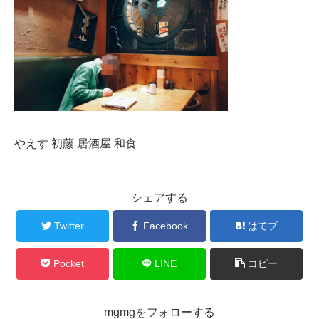
やえす 初藤 居酒屋 和食
シェアする
Twitter
Facebook
はてブ
Pocket
LINE
コピー
mgmgをフォローする