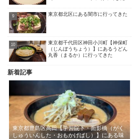
東京都北区にある闇市に行ってきた
東京都千代田区神田小川町【神保町
（じんぼうちょう）】にあるうどん
丸香（まるか）に行ってきた
新着記事
東京都豊島区高田【学習院下・面影橋（がく
しゅういんした・おもかげばし）】にある味