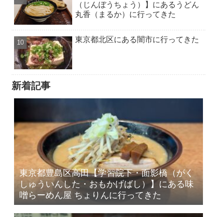
（じんぼうちょう）】にあるうどん
丸香（まるか）に行ってきた
東京都北区にある闇市に行ってきた
新着記事
東京都豊島区高田【学習院下・面影橋（がく
しゅういんした・おもかげばし）】にある味
噌らーめん屋 ちょりんに行ってきた