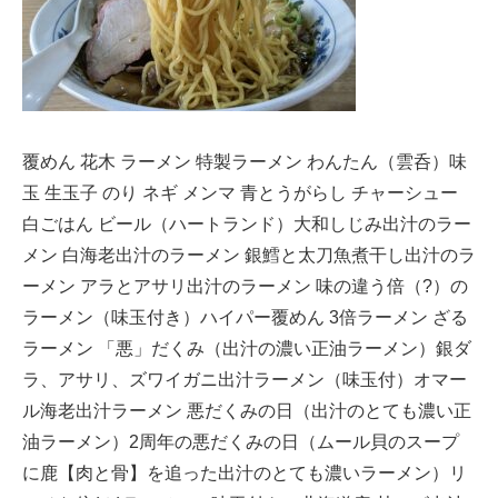
覆めん 花木 ラーメン 特製ラーメン わんたん（雲呑）味
玉 生玉子 のり ネギ メンマ 青とうがらし チャーシュー
白ごはん ビール（ハートランド）大和しじみ出汁のラー
メン 白海老出汁のラーメン 銀鱈と太刀魚煮干し出汁のラ
ーメン アラとアサリ出汁のラーメン 味の違う倍（?）の
ラーメン（味玉付き）ハイパー覆めん 3倍ラーメン ざる
ラーメン 「悪」だくみ（出汁の濃い正油ラーメン）銀ダ
ラ、アサリ、ズワイガニ出汁ラーメン（味玉付）オマー
ル海老出汁ラーメン 悪だくみの日（出汁のとても濃い正
油ラーメン）2周年の悪だくみの日（ムール貝のスープ
に鹿【肉と骨】を追った出汁のとても濃いラーメン）リ