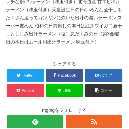
ッチな倍(？)ラーメン（味玉付き）北海道産 甘エビ出汁
ラーメン（味玉付き）天皇誕生日の日/いろんな煮干しを
たくさん追ってガンガンに炊いた出汁の濃いラーメン ス
ーパー覆めん 昭和の日前倒しの本日は紅ズワイガニ煮干
しとしじみ出汁ラーメン（塩）悪だくみの日（第3金曜
日の本日はムール貝出汁ラーメン 味玉付き）
シェアする
Twitter
Facebook
はてブ
Pocket
LINE
コピー
mgmgをフォローする