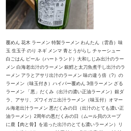
覆めん 花木 ラーメン 特製ラーメン わんたん（雲呑）味
玉 生玉子 のり ネギ メンマ 青とうがらし チャーシュー
白ごはん ビール（ハートランド）大和しじみ出汁のラー
メン 白海老出汁のラーメン 銀鱈と太刀魚煮干し出汁のラ
ーメン アラとアサリ出汁のラーメン 味の違う倍（?）の
ラーメン（味玉付き）ハイパー覆めん 3倍ラーメン ざる
ラーメン 「悪」だくみ（出汁の濃い正油ラーメン）銀ダ
ラ、アサリ、ズワイガニ出汁ラーメン（味玉付）オマー
ル海老出汁ラーメン 悪だくみの日（出汁のとても濃い正
油ラーメン）2周年の悪だくみの日（ムール貝のスープ
に鹿【肉と骨】を追った出汁のとても濃いラーメン）リ