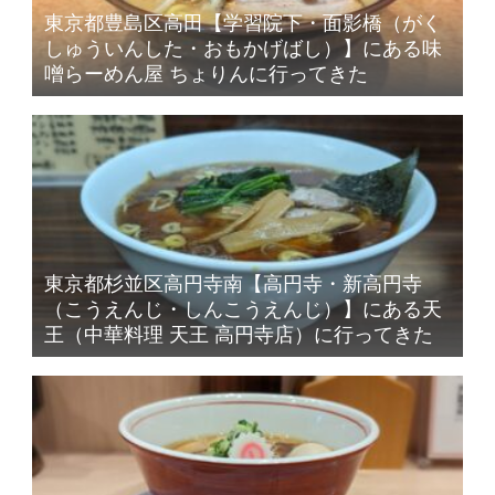
東京都豊島区高田【学習院下・面影橋（がく
しゅういんした・おもかげばし）】にある味
噌らーめん屋 ちょりんに行ってきた
東京都杉並区高円寺南【高円寺・新高円寺
（こうえんじ・しんこうえんじ）】にある天
王（中華料理 天王 高円寺店）に行ってきた