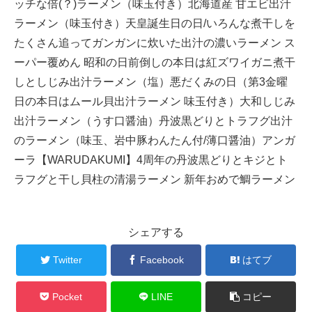
ッチな倍(？)ラーメン（味玉付き）北海道産 甘エビ出汁
ラーメン（味玉付き）天皇誕生日の日/いろんな煮干しを
たくさん追ってガンガンに炊いた出汁の濃いラーメン ス
ーパー覆めん 昭和の日前倒しの本日は紅ズワイガニ煮干
しとしじみ出汁ラーメン（塩）悪だくみの日（第3金曜
日の本日はムール貝出汁ラーメン 味玉付き）大和しじみ
出汁ラーメン（うす口醤油）丹波黒どりとトラフグ出汁
のラーメン（味玉、岩中豚わんたん付/薄口醤油）アンガ
ーラ【WARUDAKUMI】4周年の丹波黒どりとキジとト
ラフグと干し貝柱の清湯ラーメン 新年おめで鯛ラーメン
シェアする
Twitter
Facebook
はてブ
Pocket
LINE
コピー