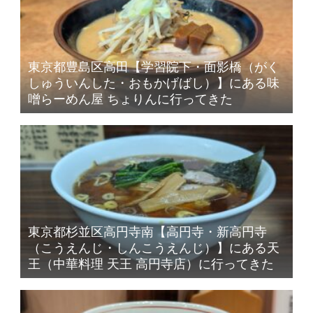
東京都豊島区高田【学習院下・面影橋（がく
しゅういんした・おもかげばし）】にある味
噌らーめん屋 ちょりんに行ってきた
東京都杉並区高円寺南【高円寺・新高円寺
（こうえんじ・しんこうえんじ）】にある天
王（中華料理 天王 高円寺店）に行ってきた