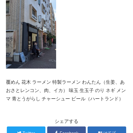
覆めん 花木 ラーメン 特製ラーメン わんたん（生姜、あ
おさとレンコン、肉、イカ） 味玉 生玉子 のり ネギ メン
マ 青とうがらし チャーシュー ビール（ハートランド）
シェアする
Twitter
Facebook
はてブ