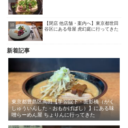
【閉店 他店舗・案内へ】東京都世田
谷区にある母屋 虎幻庭に行ってきた
新着記事
東京都豊島区高田【学習院下・面影橋（がく
しゅういんした・おもかげばし）】にある味
噌らーめん屋 ちょりんに行ってきた