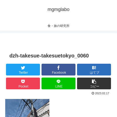
mgmglabo
食・旅の研究所
dzh-takesue-takesuetokyo_0060
Twitter
Facebook
はてブ
Pocket
LINE
コピー
2023.02.17