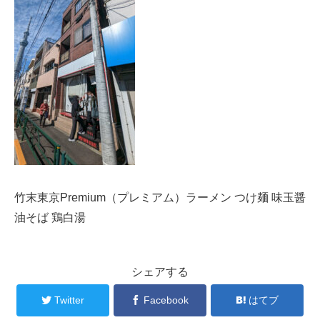
竹末東京Premium（プレミアム）ラーメン つけ麺 味玉醤
油そば 鶏白湯
シェアする
Twitter
Facebook
はてブ