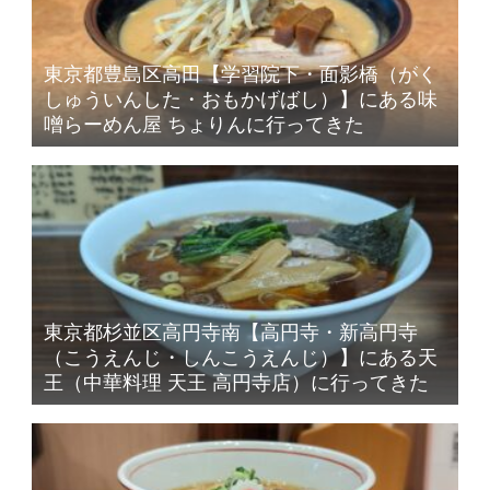
東京都豊島区高田【学習院下・面影橋（がく
しゅういんした・おもかげばし）】にある味
噌らーめん屋 ちょりんに行ってきた
東京都杉並区高円寺南【高円寺・新高円寺
（こうえんじ・しんこうえんじ）】にある天
王（中華料理 天王 高円寺店）に行ってきた