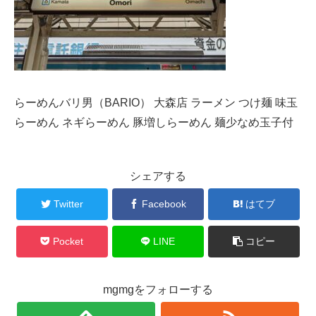
らーめんバリ男（BARIO） 大森店 ラーメン つけ麺 味玉
らーめん ネギらーめん 豚増しらーめん 麺少なめ玉子付
シェアする
Twitter
Facebook
はてブ
Pocket
LINE
コピー
mgmgをフォローする