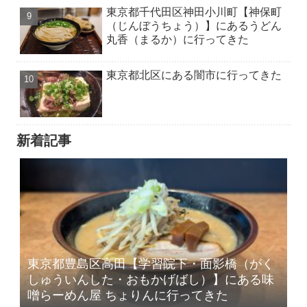
東京都千代田区神田小川町【神保町
（じんぼうちょう）】にあるうどん
丸香（まるか）に行ってきた
東京都北区にある闇市に行ってきた
新着記事
東京都豊島区高田【学習院下・面影橋（がく
しゅういんした・おもかげばし）】にある味
噌らーめん屋 ちょりんに行ってきた