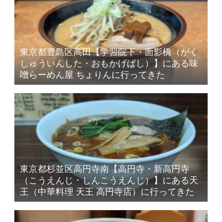
東京都豊島区高田【学習院下・面影橋（がく
しゅういんした・おもかげばし）】にある味
噌らーめん屋 ちょりんに行ってきた
東京都杉並区高円寺南【高円寺・新高円寺
（こうえんじ・しんこうえんじ）】にある天
王（中華料理 天王 高円寺店）に行ってきた