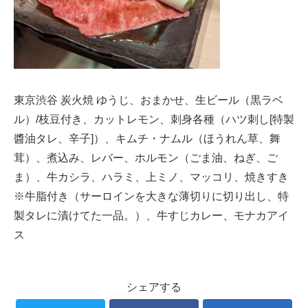
東京渋谷 炭火焼 ゆうじ、おまかせ、生ビール（黒ラベ
ル）/枝豆付き、カットレモン、刺身各種（ハツ刺し[特製
醬油タレ、辛子]）、キムチ・ナムル（ほうれん草、舞
茸）、煮込み、レバー、ホルモン（ごま油、ねぎ、ご
ま）、牛カシラ、ハラミ、上ミノ、マッコリ、焼きすき
※牛脂付き（サーロインを大きな薄切りに切り出し、特
製タレに漬けてた一品。）、牛すじカレー、モナカアイ
ス
シェアする