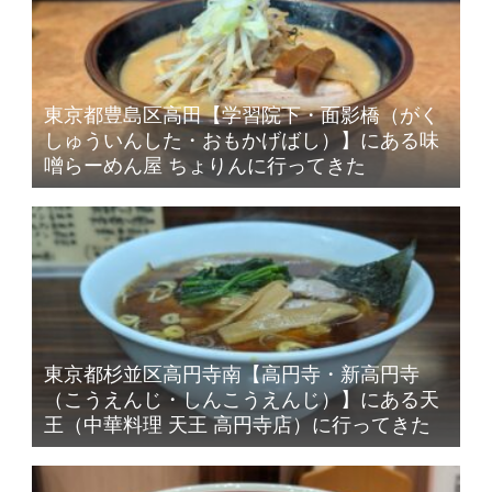
東京都豊島区高田【学習院下・面影橋（がく
しゅういんした・おもかげばし）】にある味
噌らーめん屋 ちょりんに行ってきた
東京都杉並区高円寺南【高円寺・新高円寺
（こうえんじ・しんこうえんじ）】にある天
王（中華料理 天王 高円寺店）に行ってきた