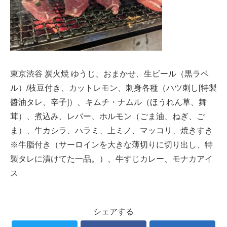
東京渋谷 炭火焼 ゆうじ、おまかせ、生ビール（黒ラベ
ル）/枝豆付き、カットレモン、刺身各種（ハツ刺し[特製
醬油タレ、辛子]）、キムチ・ナムル（ほうれん草、舞
茸）、煮込み、レバー、ホルモン（ごま油、ねぎ、ご
ま）、牛カシラ、ハラミ、上ミノ、マッコリ、焼きすき
※牛脂付き（サーロインを大きな薄切りに切り出し、特
製タレに漬けてた一品。）、牛すじカレー、モナカアイ
ス
シェアする