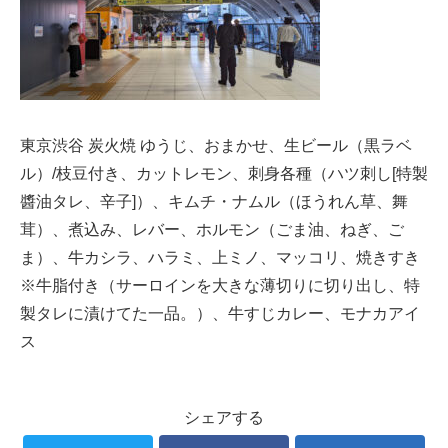
東京渋谷 炭火焼 ゆうじ、おまかせ、生ビール（黒ラベ
ル）/枝豆付き、カットレモン、刺身各種（ハツ刺し[特製
醬油タレ、辛子]）、キムチ・ナムル（ほうれん草、舞
茸）、煮込み、レバー、ホルモン（ごま油、ねぎ、ご
ま）、牛カシラ、ハラミ、上ミノ、マッコリ、焼きすき
※牛脂付き（サーロインを大きな薄切りに切り出し、特
製タレに漬けてた一品。）、牛すじカレー、モナカアイ
ス
シェアする