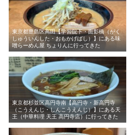
東京都豊島区高田【学習院下・面影橋（がく
しゅういんした・おもかげばし）】にある味
噌らーめん屋 ちょりんに行ってきた
東京都杉並区高円寺南【高円寺・新高円寺
（こうえんじ・しんこうえんじ）】にある天
王（中華料理 天王 高円寺店）に行ってきた