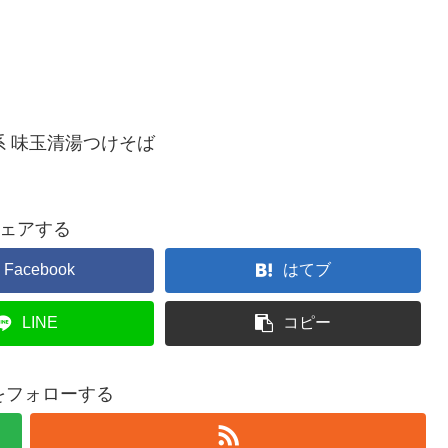
系 味玉清湯つけそば
ェアする
Facebook
はてブ
LINE
コピー
gをフォローする