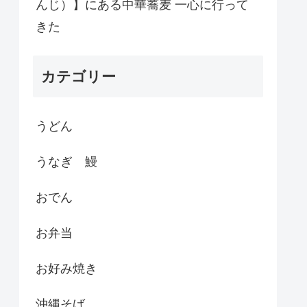
んじ）】にある中華蕎麦 一心に行って
きた
カテゴリー
うどん
うなぎ 鰻
おでん
お弁当
お好み焼き
沖縄そば