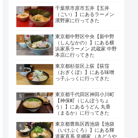
千葉県市原市五井【五井
（ごい）】にあるラーメン
濱野家に行ってきた
東京都中野区中央【新中野
（しんなかの）】にある横
浜家系ラーメン 武蔵家 中野
本店に行ってきた
東京都杉並区上荻【荻窪
（おぎくぼ）】にある味噌
っ子ふっくに行ってきた
東京都千代田区神田小川町
【神保町（じんぼうちょ
う）】にあるうどん 丸香
（まるか）に行ってきた
東京都豊島区西池袋【池袋
（いけぶくろ）】にある輝
道家直系 皇綱家 （きどうや