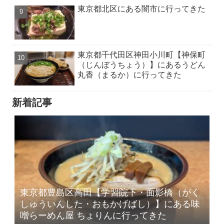
東京都北区にある闇市に行ってきた
東京都千代田区神田小川町【神保町
（じんぼうちょう）】にあるうどん
丸香（まるか）に行ってきた
新着記事
東京都豊島区高田【学習院下・面影橋（がく
しゅういんした・おもかげばし）】にある味
噌らーめん屋 ちょりんに行ってきた