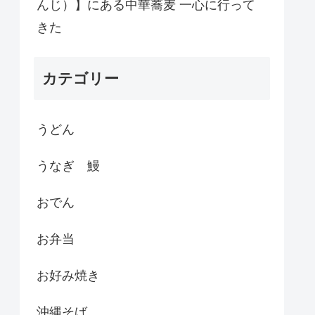
んじ）】にある中華蕎麦 一心に行って
きた
カテゴリー
うどん
うなぎ 鰻
おでん
お弁当
お好み焼き
沖縄そば