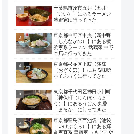
千葉県市原市五井【五井
（ごい）】にあるラーメン
濱野家に行ってきた
東京都中野区中央【新中野
（しんなかの）】にある横
浜家系ラーメン 武蔵家 中野
本店に行ってきた
東京都杉並区上荻【荻窪
（おぎくぼ）】にある味噌
っ子ふっくに行ってきた
東京都千代田区神田小川町
【神保町（じんぼうちょ
う）】にあるうどん 丸香
（まるか）に行ってきた
東京都豊島区西池袋【池袋
（いけぶくろ）】にある輝
道家直系 皇綱家 （きどうや