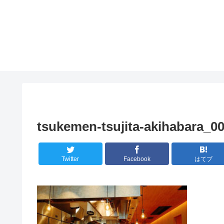
tsukemen-tsujita-akihabara_0
Twitter
Facebook
はてブ