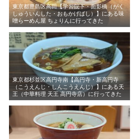
東京都豊島区高田【学習院下・面影橋（がく
しゅういんした・おもかげばし）】にある味
噌らーめん屋 ちょりんに行ってきた
東京都杉並区高円寺南【高円寺・新高円寺
（こうえんじ・しんこうえんじ）】にある天
王（中華料理 天王 高円寺店）に行ってきた