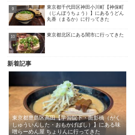
東京都千代田区神田小川町【神保町
（じんぼうちょう）】にあるうどん
丸香（まるか）に行ってきた
東京都北区にある闇市に行ってきた
新着記事
東京都豊島区高田【学習院下・面影橋（がく
しゅういんした・おもかげばし）】にある味
噌らーめん屋 ちょりんに行ってきた