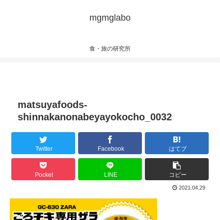
mgmglabo
食・旅の研究所
matsuyafoods-
shinnakanonabeyayokocho_0032
Twitter
Facebook
はてブ
Pocket
LINE
コピー
2021.04.29